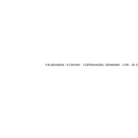
FALSEHAVEN / FLSHVN© · COPENHAGEN, DENMARK · CVR:: 30 15